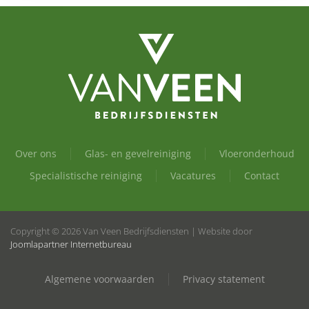
Over ons
Glas- en gevelreiniging
Vloeronderhoud
Specialistische reiniging
Vacatures
Contact
Copyright © 2026 Van Veen Bedrijfsdiensten | Website door
Joomlapartner Internetbureau
Algemene voorwaarden
Privacy statement